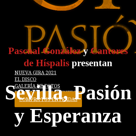
Pascual González
y
Cantores
de Híspalis
presentan
NUEVA GIRA 2021
EL DISCO
Sevilla, Pasión
GALERÍA DE FOTOS
PREGUNTAS FRECUENTES
COMPRA TUS ENTRADAS
y Esperanza